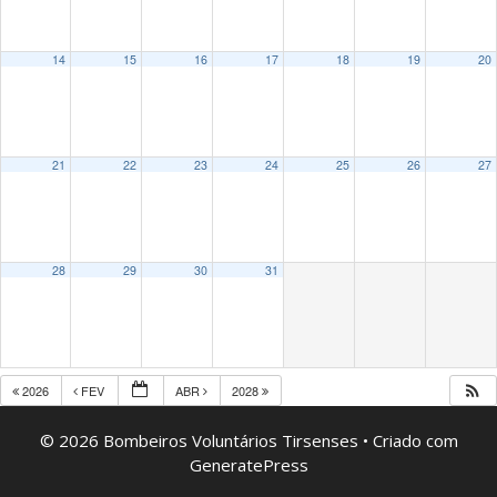
14
15
16
17
18
19
20
21
22
23
24
25
26
27
28
29
30
31
2026
FEV
ABR
2028
© 2026 Bombeiros Voluntários Tirsenses
• Criado com
GeneratePress