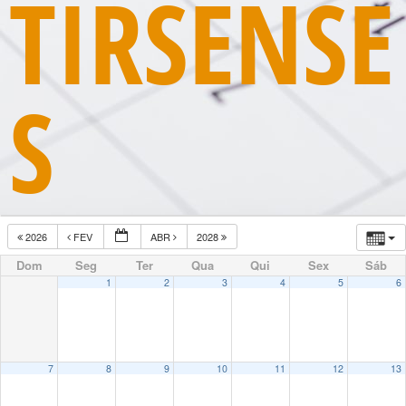
TIRSENSE
S
2026
FEV
ABR
2028
Dom
Seg
Ter
Qua
Qui
Sex
Sáb
1
2
3
4
5
6
7
8
9
10
11
12
13